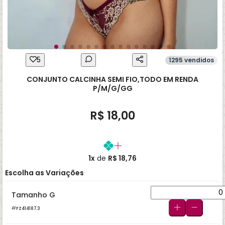
5
1295 vendidos
CONJUNTO CALCINHA SEMI FIO,TODO EM RENDA
P/M/G/GG
R$ 18,00
1x
de
R$ 18,76
Escolha as Variações
Tamanho G
FZ414187.3