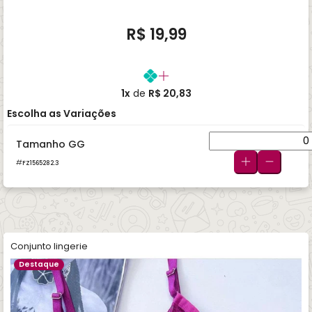
R$ 19,99
1x
de
R$ 20,83
Escolha as Variações
Tamanho GG
FZ1565282.3
Conjunto lingerie
Destaque