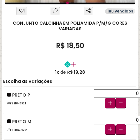
1
186 vendidos
CONJUNTO CALCINHA EM POLIAMIDA P/M/G CORES
VARIADAS
R$ 18,50
1x
de
R$ 19,28
Escolha as Variações
PRETO P
FZ2104692.1
PRETO M
FZ2104692.2