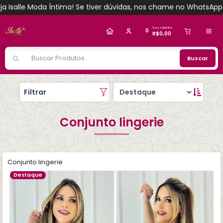
ma! Se tiver dúvidas, nos chame no WhatsApp!
Bem-vindos à lo
Alguém de Salvador - BA
comprou
Cueca
algodao- Pac/ 06 und (cada pacote do mesmo
tamanho)
.
Seu carrinho
0
R$0,00
Compra verificada
Pedido de R$ 498,93
Buscar
Filtrar
Conjunto lingerie
Conjunto lingerie
Destaque