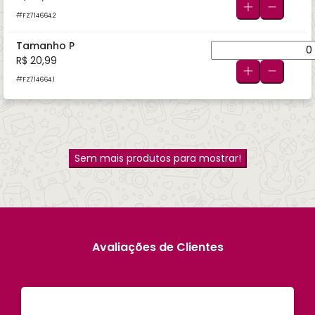
FZ714664.2
Tamanho P
R$ 20,99
FZ714664.1
Sem mais produtos para mostrar!
Avaliações de Clientes