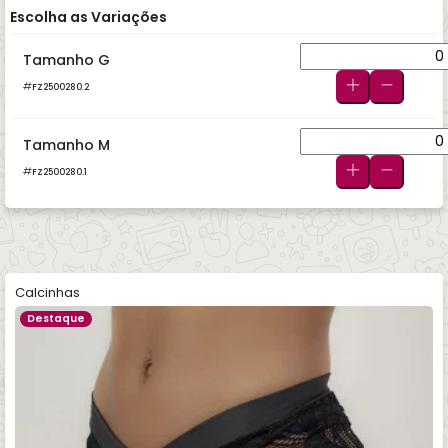
Escolha as Variações
Tamanho G
FZ2500280.2
Tamanho M
FZ2500280.1
Calcinhas
Destaque