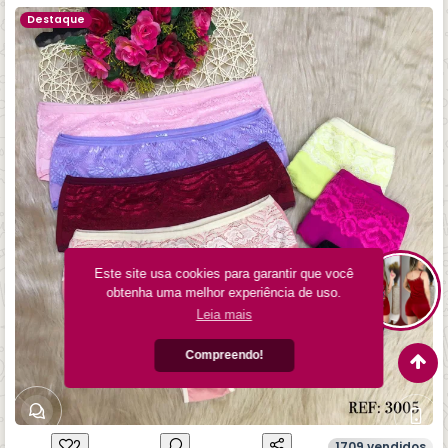
Destaque
Este site usa cookies para garantir que você
obtenha uma melhor experiência de uso.
Leia mais
Compreendo!
CENTRAL DA LOJA
×
Instale o app da loja
Como podemos ajudar?
Acesse esta loja mais rápido
2
1709 vendidos