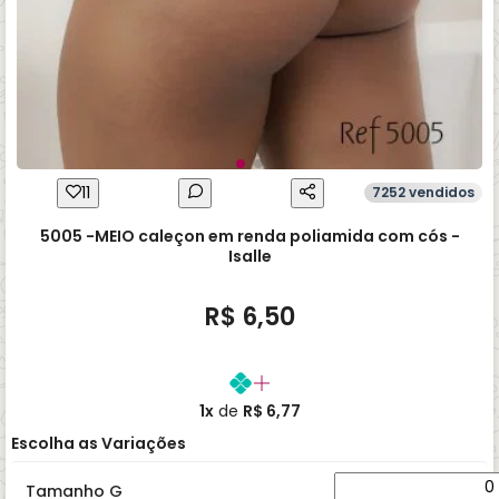
11
7252 vendidos
5005 -MEIO caleçon em renda poliamida com cós -
Isalle
R$ 6,50
1x
de
R$ 6,77
Escolha as Variações
Tamanho G