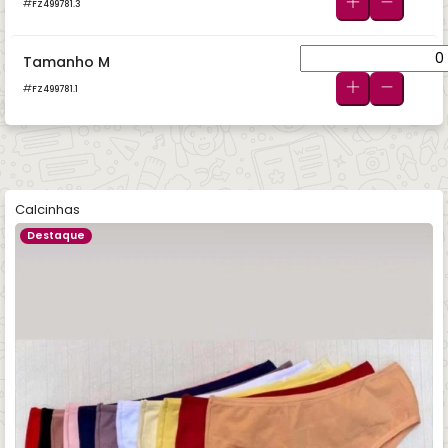
FZ499781.3
Tamanho M
FZ499781.1
Calcinhas
Destaque