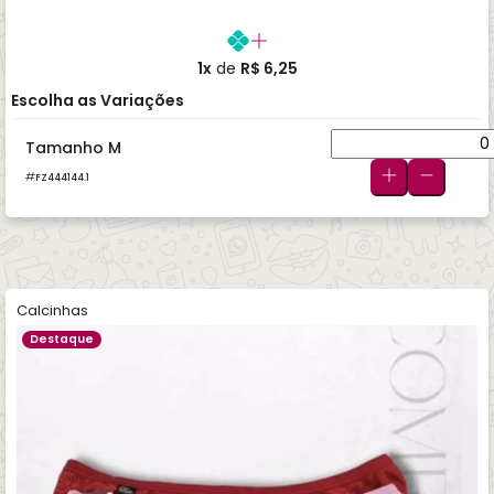
1x
de
R$ 6,25
Escolha as Variações
Tamanho M
FZ444144.1
Calcinhas
Destaque