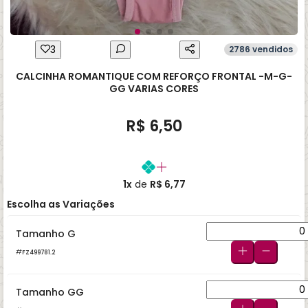
3
2786 vendidos
CALCINHA ROMANTIQUE COM REFORÇO FRONTAL -M-G-
GG VARIAS CORES
R$ 6,50
1x
de
R$ 6,77
Escolha as Variações
Tamanho G
FZ499781.2
Tamanho GG