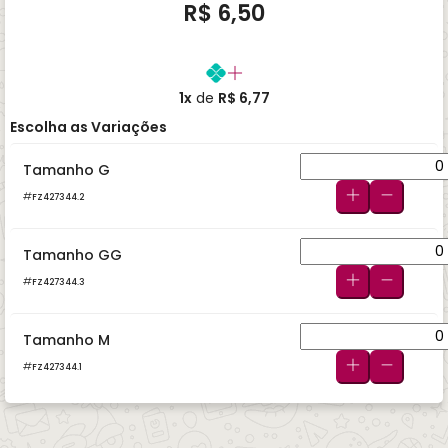
R$ 6,50
1x
de
R$ 6,77
Escolha as Variações
Tamanho G
FZ427344.2
Tamanho GG
FZ427344.3
Tamanho M
FZ427344.1