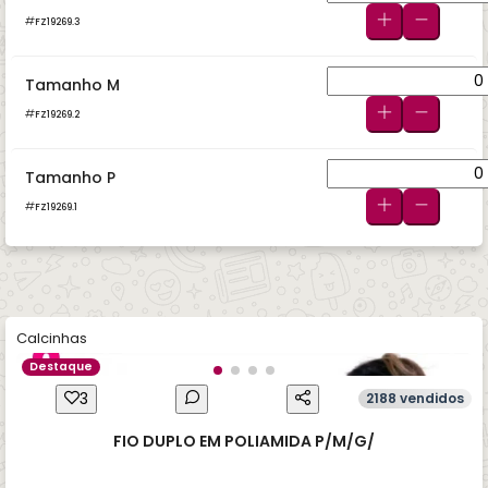
FZ19269.3
Tamanho M
FZ19269.2
Tamanho P
FZ19269.1
Calcinhas
Destaque
3
2188 vendidos
FIO DUPLO EM POLIAMIDA P/M/G/