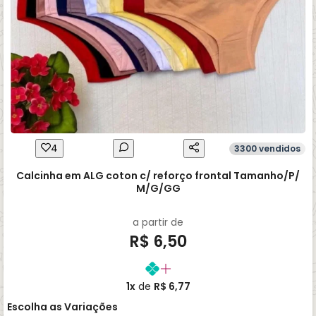
4
3300 vendidos
Calcinha em ALG coton c/ reforço frontal Tamanho/P/
M/G/GG
a partir de
R$ 6,50
1x
de
R$ 6,77
Escolha as Variações