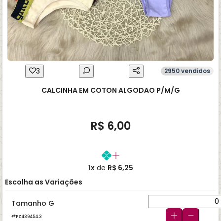
3
2950 vendidos
CALCINHA EM COTON ALGODAO P/M/G
R$ 6,00
1x
de
R$ 6,25
Escolha as Variações
Tamanho G
FZ439454.3