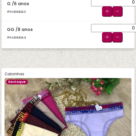
G /6 anos
FZ436424.3
GG /8 anos
FZ436424.4
Calcinhas
Destaque