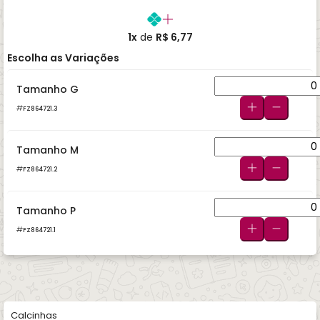
1x
de
R$ 6,77
Escolha as Variações
Tamanho G
FZ864721.3
Tamanho M
FZ864721.2
Tamanho P
FZ864721.1
Calcinhas