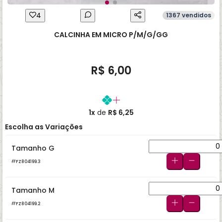
4
1367 vendidos
CALCINHA EM MICRO P/M/G/GG
R$ 6,00
1x
de
R$ 6,25
Escolha as Variações
Tamanho G
FZ804199.3
Tamanho M
FZ804199.2