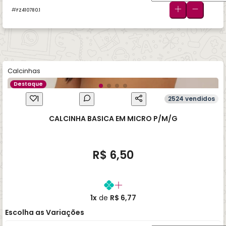
FZ410780.1
Calcinhas
Destaque
1
2524 vendidos
CALCINHA BASICA EM MICRO P/M/G
R$ 6,50
1x
de
R$ 6,77
Escolha as Variações