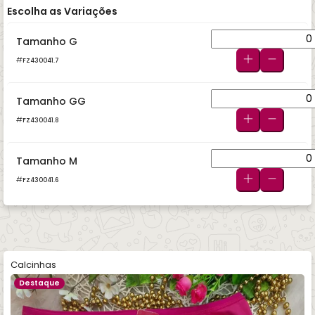
Escolha as Variações
Tamanho G
FZ430041.7
Tamanho GG
FZ430041.8
Tamanho M
FZ430041.6
Calcinhas
Destaque