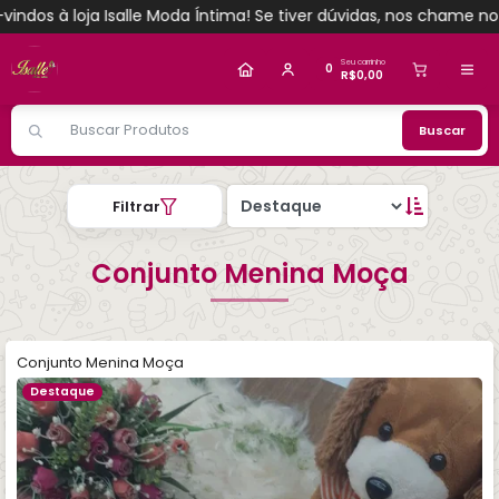
 Isalle Moda Íntima! Se tiver dúvidas, nos chame no WhatsApp!
Alguém de Tabatinga - AM
comprou
Camisola
em algodão com bolsos e manga
.
Compra verificada
Pedido de R$ 2.019,86
Seu carrinho
0
R$0,00
Buscar
Filtrar
Conjunto Menina Moça
Conjunto Menina Moça
Destaque