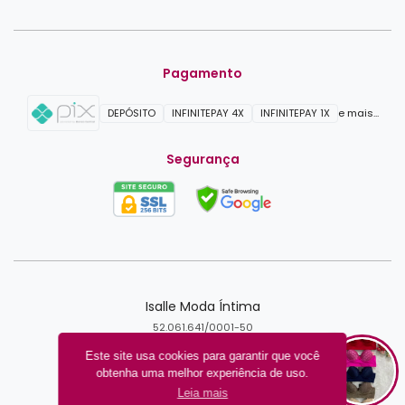
Pagamento
DEPÓSITO
INFINITEPAY 4X
INFINITEPAY 1X
e mais...
Segurança
Isalle Moda Íntima
52.061.641/0001-50
FORTALEZA - CE
Este site usa cookies para garantir que você
obtenha uma melhor experiência de uso.
Criar loja virtual com a plataforma
Leia mais