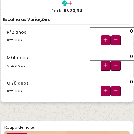
1x
de
R$ 33,34
Escolha as Variações
P/2 anos
FZ381789.11
M/4 anos
FZ381789.12
G /6 anos
FZ381789.13
Roupa de noite