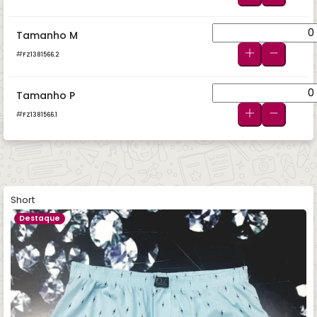
Tamanho M
FZ1381566.2
Tamanho P
FZ1381566.1
Short
Destaque