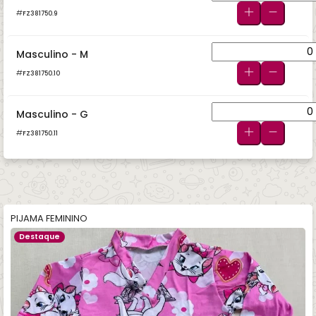
FZ381750.9
Masculino - M
FZ381750.10
Masculino - G
FZ381750.11
PIJAMA FEMININO
Destaque