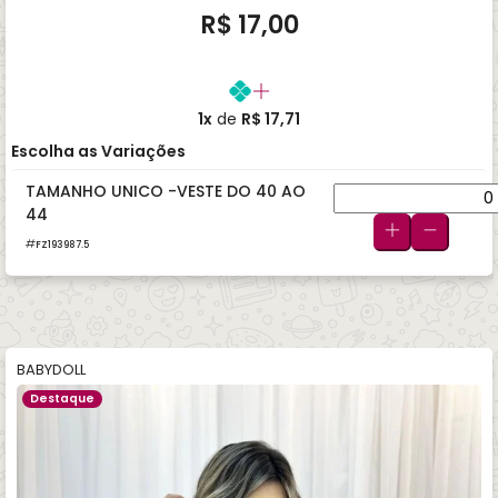
R$ 17,00
1x
de
R$ 17,71
Escolha as Variações
TAMANHO UNICO -VESTE DO 40 AO
44
FZ193987.5
BABYDOLL
Destaque