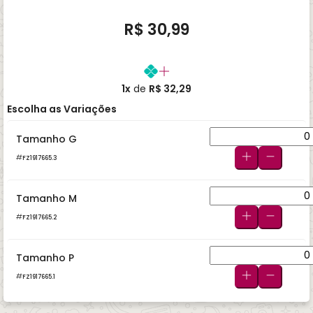
R$ 30,99
1x
de
R$ 32,29
Escolha as Variações
Tamanho G
FZ1917665.3
Tamanho M
FZ1917665.2
Tamanho P
FZ1917665.1