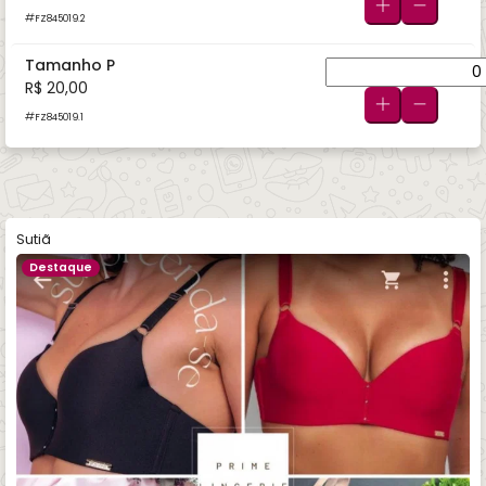
FZ845019.2
Tamanho P
R$ 20,00
FZ845019.1
Sutiã
Destaque