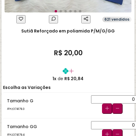
621 vendidos
Sutiã Reforçado em poliamida P/M/G/GG
R$ 20,00
1x
de
R$ 20,84
Escolha as Variações
Tamanho G
FZ374179.3
Tamanho GG
FZ374179.4