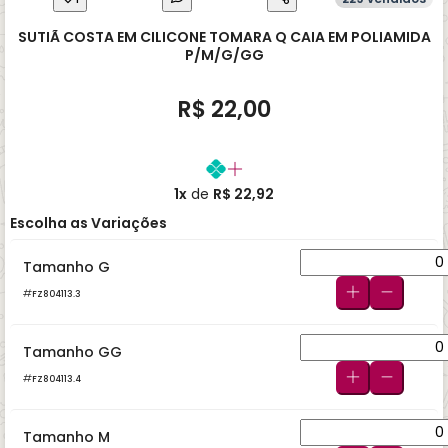
SUTIÃ COSTA EM CILICONE TOMARA Q CAIA EM POLIAMIDA
P/M/G/GG
R$ 22,00
1x
de
R$ 22,92
Escolha as Variações
Tamanho G
FZ804113.3
Tamanho GG
FZ804113.4
Tamanho M