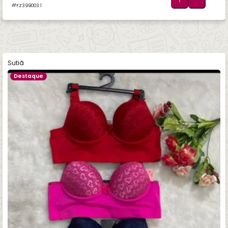
FZ399003.1
Sutiã
Destaque