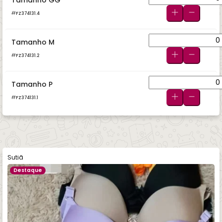
Tamanho GG
FZ374131.4
Tamanho M
FZ374131.2
Tamanho P
FZ374131.1
Sutiã
Destaque