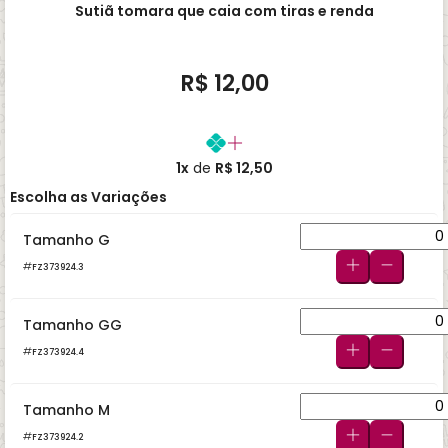
Sutiã tomara que caia com tiras e renda
R$ 12,00
1x
de
R$ 12,50
Escolha as Variações
Tamanho G
FZ373924.3
Tamanho GG
FZ373924.4
Tamanho M
FZ373924.2