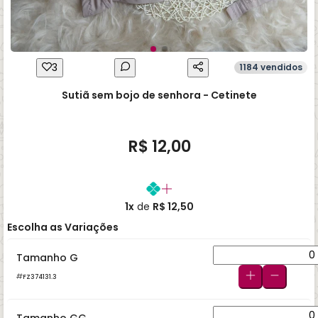
3
1184 vendidos
Sutiã sem bojo de senhora - Cetinete
R$ 12,00
1x
de
R$ 12,50
Escolha as Variações
Tamanho G
FZ374131.3