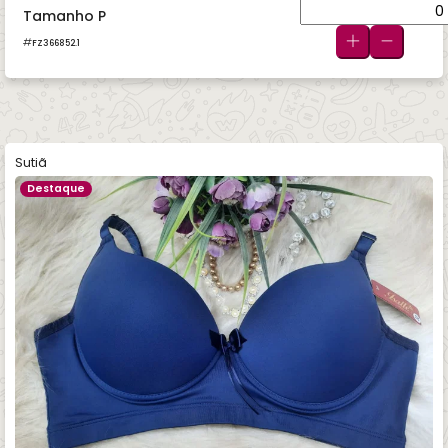
Tamanho P
FZ366852.1
Sutiã
Destaque