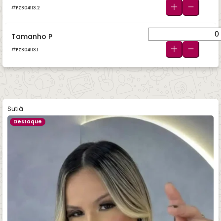
FZ804113.2
Tamanho P
FZ804113.1
Sutiã
Destaque