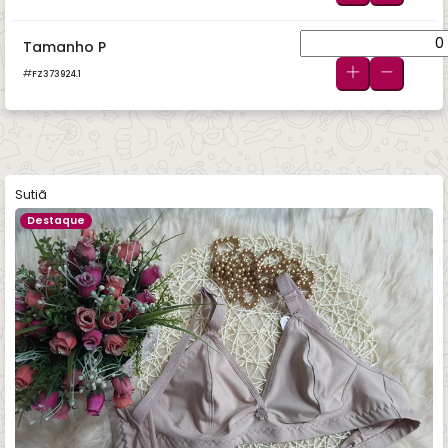
Tamanho P
FZ373924.1
Sutiã
Destaque