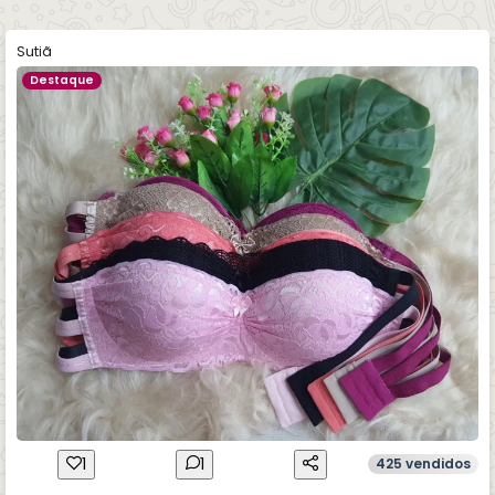
Sutiã
Destaque
1
1
425 vendidos