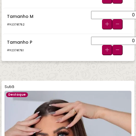
Tamanho M
FZ374179.2
Tamanho P
FZ374179.1
Sutiã
Destaque