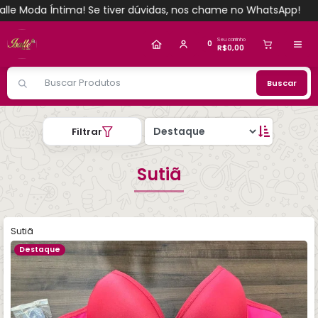
iver dúvidas, nos chame no WhatsApp!
Bem-vindos à loja Isal
Alguém de Espinosa - MG
comprou
Sutiã
Reforçado em poliamida P/M/G/GG
.
Compra verificada
Pedido de R$ 361,00
Seu carrinho
0
R$0,00
Buscar
Filtrar
Sutiã
Sutiã
Destaque