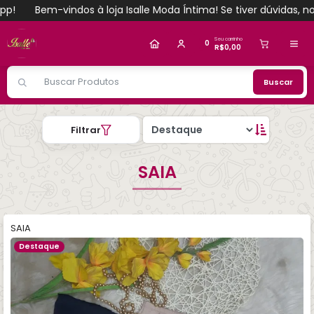
!
Bem-vindos à loja Isalle Moda Íntima! Se tiver dúvidas, no
Alguém de Parauapebas - PA
comprou
CALEÇON
COTON algodão(cotton peletizado) com renda
.
Compra verificada
Pedido de R$ 2.557,74
Seu carrinho
0
R$0,00
Buscar
Filtrar
SAIA
SAIA
Destaque